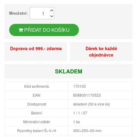
Množství:
PŘIDAT DO KOŠÍKU
Doprava od 999.- zdarma
Dárek ke každé
objednávce
SKLADEM
Kód sortimentu
170103
EAN
8588001170523
Dostupnost
skladem (50 a více ks)
Balení
1 / 1 / 27
Minimální odběr
1 ks
Rozměry balení Š×V×H
350×250×50 mm