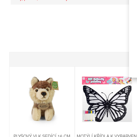
PLYŠOVÝ VLK SEDÍCÍ 16 CM
MOTÝLÍ KŘÍDLA K VYBARVEN