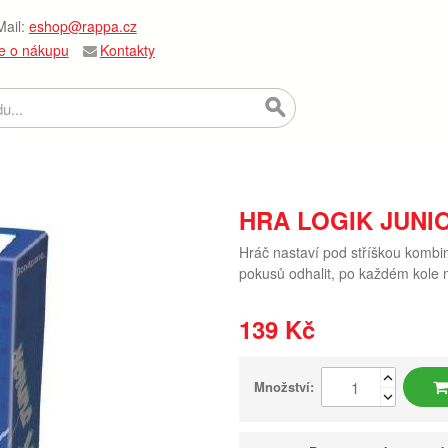
ail:
eshop@rappa.cz
e o nákupu
Kontakty
HRA LOGIK JUNIO
Hráč nastaví pod stříškou kombin
pokusů odhalit, po každém kole m
139 Kč
Množství: