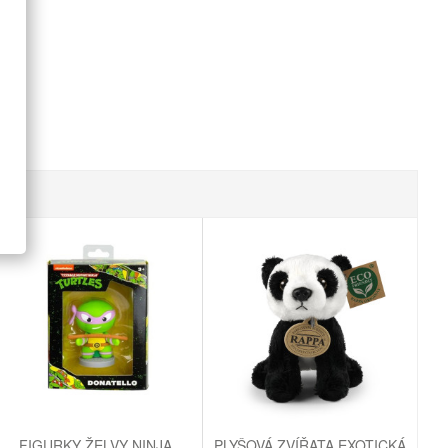
FIGURKY ŽELVY NINJA
PLYŠOVÁ ZVÍŘATA EXOTICKÁ