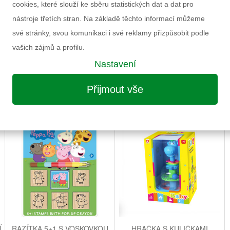
cookies, které slouží ke sběru statistických dat a dat pro
nástroje třetích stran. Na základě těchto informací můžeme
své stránky, svou komunikaci i své reklamy přizpůsobit podle
vašich zájmů a profilu.
Nastavení
Přijmout vše
MOŽNÁ VÁS ZAUJME I NÁSLEDUJÍCÍ
Í
RAZÍTKA 5+1 S VOSKOVKOU
HRAČKA S KULIČKAMI