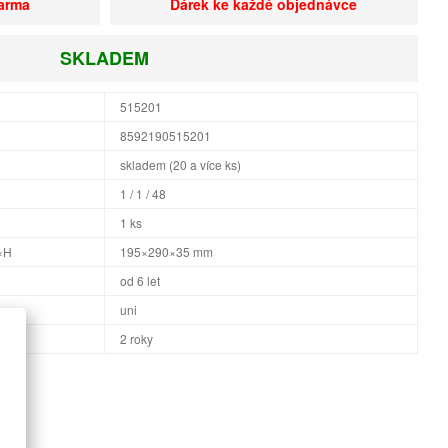
darma
Dárek ke každé objednávce
SKLADEM
515201
8592190515201
skladem (20 a více ks)
1 / 1 / 48
1 ks
×H
195×290×35 mm
od 6 let
uni
2 roky