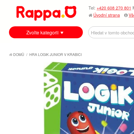
Tel:
+420 608 270 801
M
Úvodní strana
Vš
Zvolte kategorii
DOMŮ
/
HRA LOGIK JUNIOR V KRABICI