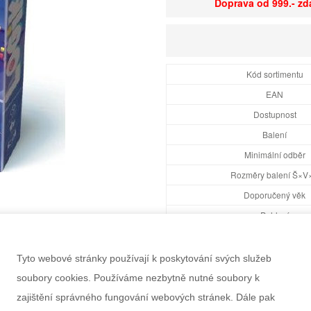
Doprava od 999.- z
Kód sortimentu
EAN
Dostupnost
Balení
Minimální odběr
Rozměry balení Š×V
Doporučený věk
Pohlaví
Záruka
Tyto webové stránky používají k poskytování svých služeb
soubory cookies. Používáme nezbytně nutné soubory k
zajištění správného fungování webových stránek. Dále pak