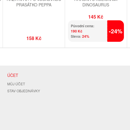
PRASÁTKO PEPPA
DINOSAURUS
145 Kč
Původní cena:
-24%
190 Kč
Sleva:
24%
158 Kč
ÚČET
MŮJ ÚČET
STAV OBJEDNÁVKY