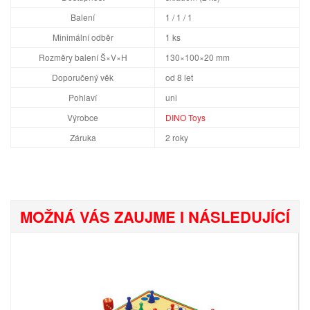
Balení
1 / 1 / 1
Minimální odběr
1 ks
Rozměry balení Š×V×H
130×100×20 mm
Doporučený věk
od 8 let
Pohlaví
uni
Výrobce
DINO Toys
Záruka
2 roky
MOŽNÁ VÁS ZAUJME I NÁSLEDUJÍCÍ