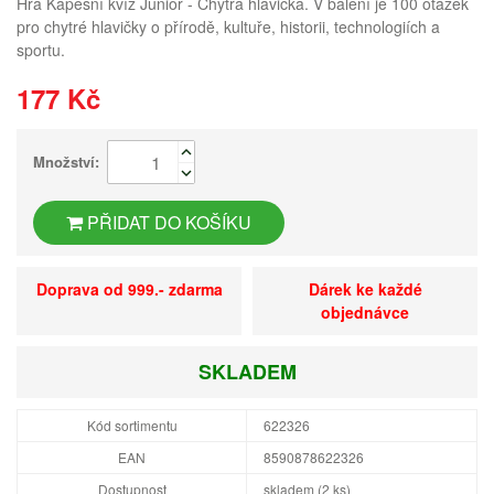
Hra Kapesní kvíz Junior - Chytrá hlavička. V balení je 100 otázek
pro chytré hlavičky o přírodě, kultuře, historii, technologiích a
sportu.
177 Kč
Množství:
PŘIDAT DO KOŠÍKU
Doprava od 999.- zdarma
Dárek ke každé
objednávce
SKLADEM
Kód sortimentu
622326
EAN
8590878622326
Dostupnost
skladem (2 ks)