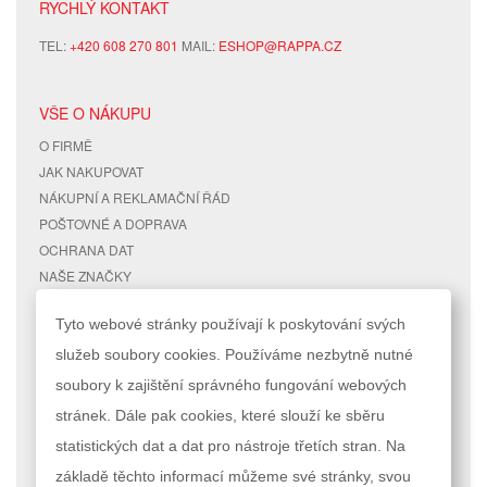
RYCHLÝ KONTAKT
TEL:
+420 608 270 801
MAIL:
ESHOP@RAPPA.CZ
VŠE O NÁKUPU
O FIRMĚ
JAK NAKUPOVAT
NÁKUPNÍ A REKLAMAČNÍ ŘÁD
POŠTOVNÉ A DOPRAVA
OCHRANA DAT
NAŠE ZNAČKY
KONTAKTY
Tyto webové stránky používají k poskytování svých
služeb soubory cookies. Používáme nezbytně nutné
RYCHLÉ ODKAZY
ÚČET
soubory k zajištění správného fungování webových
MAPA STRÁNEK
MŮJ ÚČET
stránek. Dále pak cookies, které slouží ke sběru
VYHLEDÁVANÉ TERMÍNY
STAV OBJEDNÁVKY
POKROČILÉ VYHLEDÁVÁNÍ
statistických dat a dat pro nástroje třetích stran. Na
základě těchto informací můžeme své stránky, svou