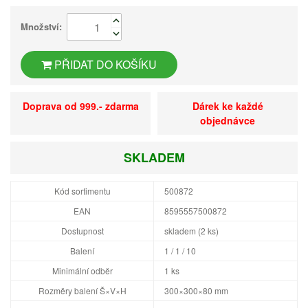
Množství:
PŘIDAT DO KOŠÍKU
Doprava od 999.- zdarma
Dárek ke každé
objednávce
SKLADEM
Kód sortimentu
500872
EAN
8595557500872
Dostupnost
skladem (2 ks)
Balení
1 / 1 / 10
Minimální odběr
1 ks
Rozměry balení Š×V×H
300×300×80 mm