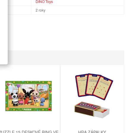
DINO Toys
2 roky
PUZZLE 15 DESKOVÉ BING VE
HRA ZÁPALKY