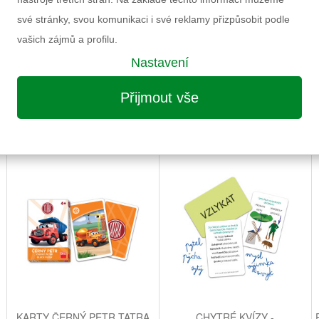
Výrobce
své stránky, svou komunikaci i své reklamy přizpůsobit podle
Záruka
vašich zájmů a profilu.
Nastavení
Přijmout vše
MOŽNÁ VÁS ZAUJME I NÁSLEDUJÍCÍ
KARTY ČERNÝ PETR TATRA
CHYTRÉ KVÍZY -