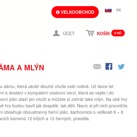
SK
VELKOOBCHOD
ÚČET
KOŠÍK
0 KČ
ÁMA A MLÝN
dámu, která ukrátí dlouhé chvíle celé rodině. Už tisíce let
í k dostání v kompaktní cestovní verzi, která se vejde i do
ní plán stačí jen otočit a můžete si zahrát také mlýn. Na obě hry
 hry budou bavit jak dospělé, tak děti. Navíc si při nich procvičíte
ní obsahuje oboustranný herní plán, šachovnice o velikosti 8 × 8
racích kamenů 12 bílých a 12 černých, pravidla.