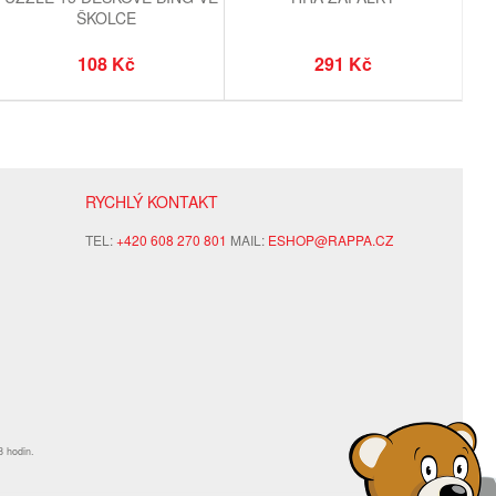
ŠKOLCE
108 Kč
291 Kč
RYCHLÝ KONTAKT
TEL:
+420 608 270 801
MAIL:
ESHOP@RAPPA.CZ
8 hodin.