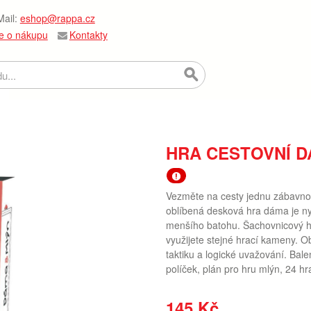
ail:
eshop@rappa.cz
e o nákupu
Kontakty
HRA CESTOVNÍ D
Vezměte na cesty jednu zábavnou 
oblíbená desková hra dáma je nyn
menšího batohu. Šachovnicový her
využijete stejné hrací kameny. Obě
taktiku a logické uvažování. Bale
políček, plán pro hru mlýn, 24 h
145 Kč