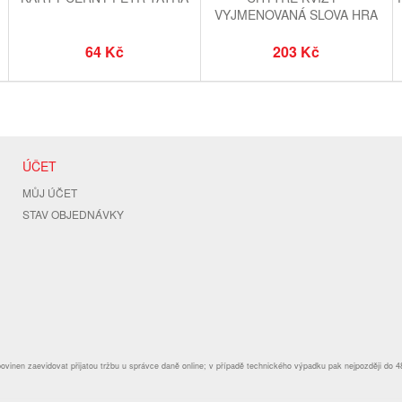
VYJMENOVANÁ SLOVA HRA
64 Kč
203 Kč
ÚČET
MŮJ ÚČET
STAV OBJEDNÁVKY
povinen zaevidovat přijatou tržbu u správce daně online; v případě technického výpadku pak nejpozději do 4