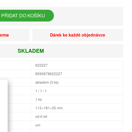
PŘIDAT DO KOŠÍKU
darma
Dárek ke každé objednávce
SKLADEM
622227
8590878622227
skladem (3 ks)
1 / 1 / 1
1 ks
×H
113×181×35 mm
od 6 let
uni