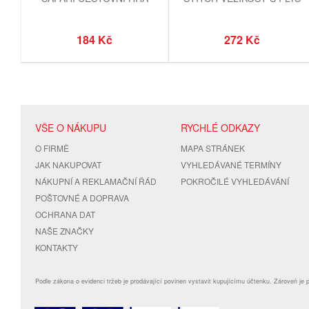
184 Kč
272 Kč
VŠE O NÁKUPU
RYCHLÉ ODKAZY
O FIRMĚ
MAPA STRÁNEK
JAK NAKUPOVAT
VYHLEDÁVANÉ TERMÍNY
NÁKUPNÍ A REKLAMAČNÍ ŘÁD
POKROČILÉ VYHLEDÁVÁNÍ
POŠTOVNÉ A DOPRAVA
OCHRANA DAT
NAŠE ZNAČKY
KONTAKTY
Podle zákona o evidenci tržeb je prodávající povinen vystavit kupujícímu účtenku. Zároveň je 