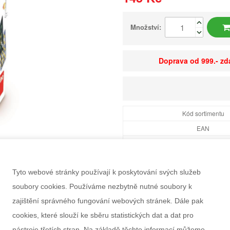
Množství:
Doprava od 999.- z
Kód sortimentu
EAN
Dostupnost
Balení
Tyto webové stránky používají k poskytování svých služeb
Minimální odběr
soubory cookies. Používáme nezbytně nutné soubory k
Rozměry balení Š×V
zajištění správného fungování webových stránek. Dále pak
Doporučený věk
cookies, které slouží ke sběru statistických dat a dat pro
Pohlaví
nástroje třetích stran. Na základě těchto informací můžeme