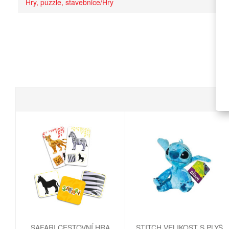
Hry, puzzle, stavebnice/Hry
SAFARI CESTOVNÍ HRA
STITCH VELIKOST S PLYŠ