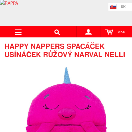
SK
0 Kč
HAPPY NAPPERS SPACÁČEK
USÍNÁČEK RŮŽOVÝ NARVAL NELLI