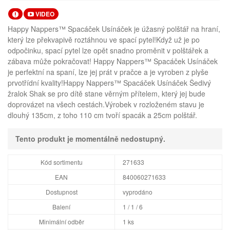
VIDEO
Happy Nappers™ Spacáček Usínáček je úžasný polštář na hraní,
který lze překvapivě roztáhnou ve spací pytel!Když už je po
odpočinku, spací pytel lze opět snadno proměnit v polštářek a
zábava může pokračovat! Happy Nappers™ Spacáček Usínáček
je perfektní na spaní, lze jej prát v pračce a je vyroben z plyše
prvotřídní kvality!Happy Nappers™ Spacáček Usínáček Šedivý
žralok Shak se pro dítě stane věrným přítelem, který jej bude
doprovázet na všech cestách.Výrobek v rozloženém stavu je
dlouhý 135cm, z toho 110 cm tvoří spacák a 25cm polštář.
Tento produkt je momentálně nedostupný.
Kód sortimentu
271633
EAN
840060271633
Dostupnost
vyprodáno
Balení
1 / 1 / 6
Minimální odběr
1 ks