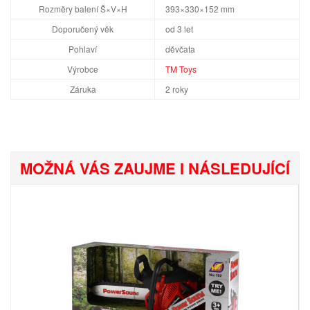
Rozměry balení Š×V×H
393×330×152 mm
Doporučený věk
od 3 let
Pohlaví
děvčata
Výrobce
TM Toys
Záruka
2 roky
MOŽNÁ VÁS ZAUJME I NÁSLEDUJÍCÍ