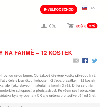
SK
VELKOOBCHOD
ÚČET
KOŠÍK
0 KČ
 NA FARMĚ – 12 KOSTEK
ví rovnou celou farmu. Obrázkové dřevěné kostky přivedou k vám
at v čele s kravičkou, kohoutem či třeba prasátkem. 12 kostek
ka, ale i jako stavební materiál na komín či věž. Dítka se u nich
í motorické schopnosti a představivost. Ke všem šesti obrázkům
ládačka byla vyrobena v ČR a je určena pro tvořivé děti od 3 let.