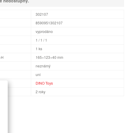
ně nedostupný.
302107
8590951302107
vyprodáno
1 / 1 / 1
1 ks
×H
165×123×40 mm
neznámý
uni
DINO Toys
2 roky