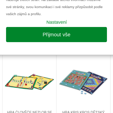
své stránky, svou komunikaci i své reklamy přizpůsobit podle
vašich zájmů a profilu.
Nastavení
Přijmout vše
MOŽNÁ VÁS ZAUJME I NÁSLEDUJÍCÍ
HRA ČLOVĚČE NEZLOB SE
HRA KRIS KROS DĚTSKÝ