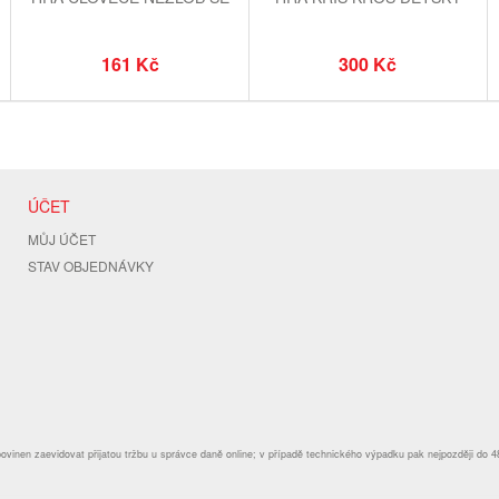
161 Kč
300 Kč
ÚČET
MŮJ ÚČET
STAV OBJEDNÁVKY
povinen zaevidovat přijatou tržbu u správce daně online; v případě technického výpadku pak nejpozději do 4