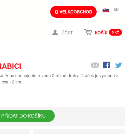
SK
VELKOOBCHOD
ÚČET
KOŠÍK
0 KČ
RABICI
aků. V balení najdete rovnou 2 různé druhy. Dráček je vyroben z
je cca 12 cm.
PŘIDAT DO KOŠÍKU