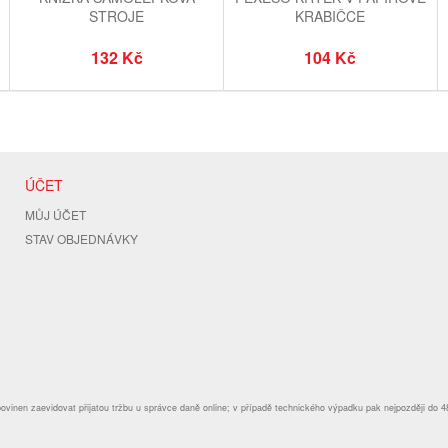
STROJE
KRABIČCE
132 Kč
104 Kč
ÚČET
MŮJ ÚČET
STAV OBJEDNÁVKY
povinen zaevidovat přijatou tržbu u správce daně online; v případě technického výpadku pak nejpozději do 4