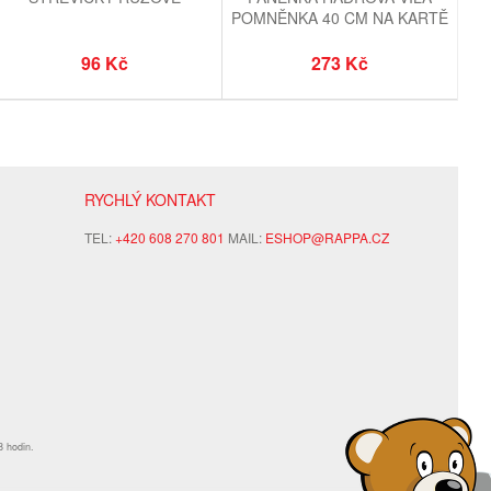
POMNĚNKA 40 CM NA KARTĚ
V SÁČKU
96 Kč
273 Kč
RYCHLÝ KONTAKT
TEL:
+420 608 270 801
MAIL:
ESHOP@RAPPA.CZ
8 hodin.