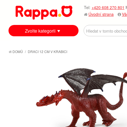
Tel:
+420 608 270 801
M
Úvodní strana
Vš
Zvolte kategorii
DOMŮ
/
DRACI 12 CM V KRABICI