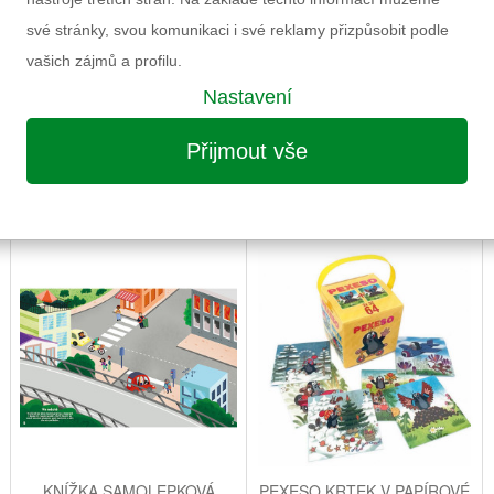
své stránky, svou komunikaci i své reklamy přizpůsobit podle
vašich zájmů a profilu.
Nastavení
Přijmout vše
MOŽNÁ VÁS ZAUJME I NÁSLEDUJÍCÍ
KNÍŽKA SAMOLEPKOVÁ
PEXESO KRTEK V PAPÍROVÉ