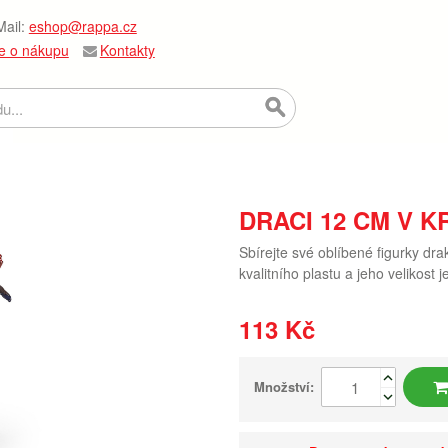
ail:
eshop@rappa.cz
e o nákupu
Kontakty
DRACI 12 CM V K
Sbírejte své oblíbené figurky dr
kvalitního plastu a jeho velikost 
113 Kč
Množství: