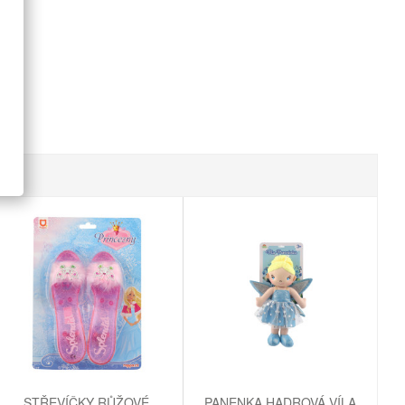
STŘEVÍČKY RŮŽOVÉ
PANENKA HADROVÁ VÍLA