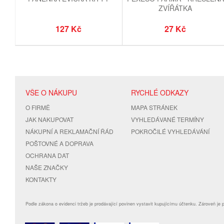
ZVÍŘÁTKA
127 Kč
27 Kč
VŠE O NÁKUPU
RYCHLÉ ODKAZY
O FIRMĚ
MAPA STRÁNEK
JAK NAKUPOVAT
VYHLEDÁVANÉ TERMÍNY
NÁKUPNÍ A REKLAMAČNÍ ŘÁD
POKROČILÉ VYHLEDÁVÁNÍ
POŠTOVNÉ A DOPRAVA
OCHRANA DAT
NAŠE ZNAČKY
KONTAKTY
Podle zákona o evidenci tržeb je prodávající povinen vystavit kupujícímu účtenku. Zároveň je 