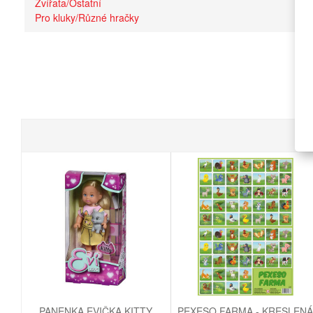
Zvířata/Ostatní
Pro kluky/Různé hračky
PANENKA EVIČKA KITTY
PEXESO FARMA - KRESLENÁ