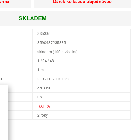
darma
Dárek ke každé objednávce
SKLADEM
235335
8590687235335
skladem (100 a více ks)
1 / 24 / 48
1 ks
×H
210×110×110 mm
od 3 let
uni
RAPPA
2 roky