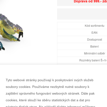
Doprava od 999.- z
Kód sortimentu
EAN
Dostupnost
Balení
Minimální odběr
Rozměry balení Š×V
Doporučený věk
Pohlaví
Tyto webové stránky používají k poskytování svých služeb
Výrobce
soubory cookies. Používáme nezbytně nutné soubory k
Záruka
zajištění správného fungování webových stránek. Dále pak
Informace k výrobku
cookies, které slouží ke sběru statistických dat a dat pro
nástroje třetích stran. Na základě těchto informací můžeme