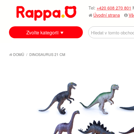
Tel:
+420 608 270 801
M
Úvodní strana
Vš
Zvolte kategorii
DOMŮ
/
DINOSAURUS 21 CM