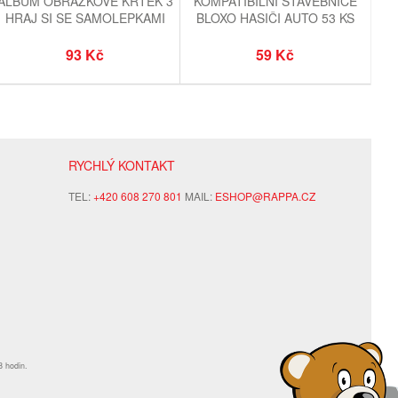
ALBUM OBRÁZKOVÉ KRTEK 3
KOMPATIBILNÍ STAVEBNICE
HRAJ SI SE SAMOLEPKAMI
BLOXO HASIČI AUTO 53 KS
93 Kč
59 Kč
RYCHLÝ KONTAKT
TEL:
+420 608 270 801
MAIL:
ESHOP@RAPPA.CZ
8 hodin.