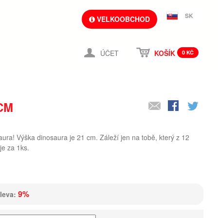
SK
VELKOOBCHOD
ÚČET
KOŠÍK
0 KČ
CM
ura! Výška dinosaura je 21 cm. Záleží jen na tobě, který z 12
je za 1ks.
9%
leva: