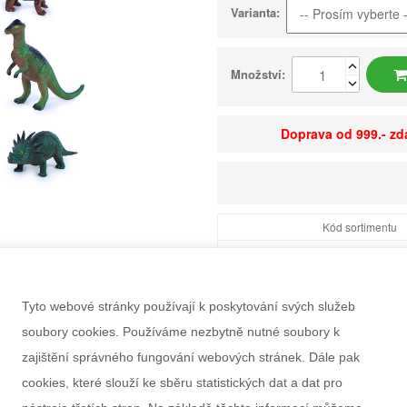
Varianta:
Množství:
Doprava od 999.- z
Kód sortimentu
EAN
Dostupnost
Balení
Tyto webové stránky používají k poskytování svých služeb
soubory cookies. Používáme nezbytně nutné soubory k
Minimální odběr
zajištění správného fungování webových stránek. Dále pak
Rozměry balení Š×V
cookies, které slouží ke sběru statistických dat a dat pro
Doporučený věk