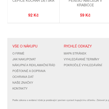
ČEPICE KUCHAŘ DĚTSKÁ
PEXESO ABECEDA V
KRABIČCE
92 Kč
59 Kč
VŠE O NÁKUPU
RYCHLÉ ODKAZY
O FIRMĚ
MAPA STRÁNEK
JAK NAKUPOVAT
VYHLEDÁVANÉ TERMÍNY
NÁKUPNÍ A REKLAMAČNÍ ŘÁD
POKROČILÉ VYHLEDÁVÁNÍ
POŠTOVNÉ A DOPRAVA
OCHRANA DAT
NAŠE ZNAČKY
KONTAKTY
Podle zákona o evidenci tržeb je prodávající povinen vystavit kupujícímu účtenku. Zároveň je 