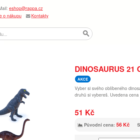
ail:
eshop@rappa.cz
e o nákupu
Kontakty
DINOSAURUS 21 
AKCE
Vyber si svého oblíbeného dinosa
druhů si vybereš. Uvedena cena 
51 Kč
56 Kč
Původní cena:
S