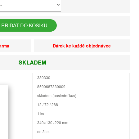
PŘIDAT DO KOŠÍKU
darma
Dárek ke každé objednávce
SKLADEM
380330
8590687330009
skladem (poslední kus)
12 / 72 / 288
1 ks
×H
340×130×220 mm
od 3 let