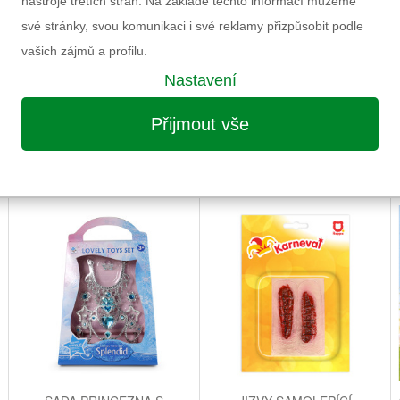
nástroje třetích stran. Na základě těchto informací můžeme
Pohlaví
své stránky, svou komunikaci i své reklamy přizpůsobit podle
Výrobce
vašich zájmů a profilu.
Záruka
Nastavení
Informace k výrobku
Přijmout vše
MOŽNÁ VÁS ZAUJME I NÁSLEDUJÍCÍ