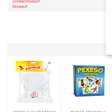
Zvířata/Dinosauři
Dinosauři