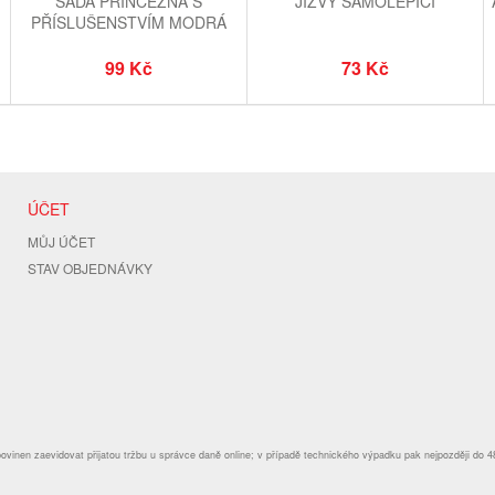
SADA PRINCEZNA S
JIZVY SAMOLEPÍCÍ
PŘÍSLUŠENSTVÍM MODRÁ
99 Kč
73 Kč
ÚČET
MŮJ ÚČET
STAV OBJEDNÁVKY
povinen zaevidovat přijatou tržbu u správce daně online; v případě technického výpadku pak nejpozději do 4