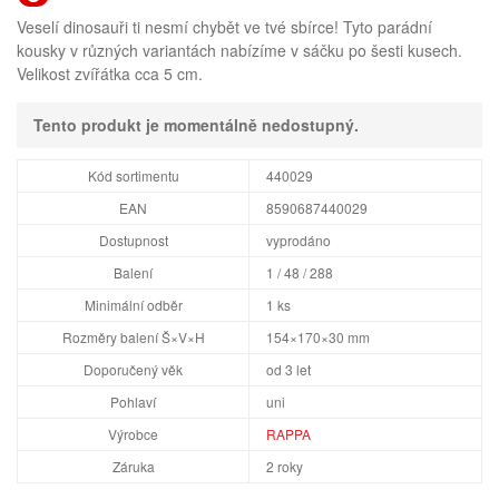
Veselí dinosauři ti nesmí chybět ve tvé sbírce! Tyto parádní
kousky v různých variantách nabízíme v sáčku po šesti kusech.
Velikost zvířátka cca 5 cm.
Tento produkt je momentálně nedostupný.
Kód sortimentu
440029
EAN
8590687440029
Dostupnost
vyprodáno
Balení
1 / 48 / 288
Minimální odběr
1 ks
Rozměry balení Š×V×H
154×170×30 mm
Doporučený věk
od 3 let
Pohlaví
uni
Výrobce
RAPPA
Záruka
2 roky