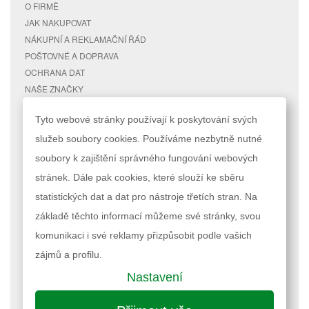
O FIRMĚ
JAK NAKUPOVAT
NÁKUPNÍ A REKLAMAČNÍ ŘÁD
POŠTOVNÉ A DOPRAVA
OCHRANA DAT
NAŠE ZNAČKY
KONTAKTY
Tyto webové stránky používají k poskytování svých
služeb soubory cookies. Používáme nezbytně nutné
RYCHLÉ ODKAZY
ÚČET
soubory k zajištění správného fungování webových
MAPA STRÁNEK
MŮJ ÚČET
stránek. Dále pak cookies, které slouží ke sběru
VYHLEDÁVANÉ TERMÍNY
STAV OBJEDNÁVKY
POKROČILÉ VYHLEDÁVÁNÍ
statistických dat a dat pro nástroje třetích stran. Na
základě těchto informací můžeme své stránky, svou
Podle zákona o evidenci tržeb je prodávající povinen vystavit kupujícímu
komunikaci i své reklamy přizpůsobit podle vašich
účtenku. Zároveň je povinen zaevidovat přijatou tržbu u správce daně
online; v případě technického výpadku pak nejpozději do 48 hodin.
zájmů a profilu.
Nastavení
Nastavení cookies
| © 2023 RAPPA.cz