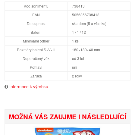
Kód sortimentu
738413
EAN
5056356738413
Dostupnost
skladem (5 a více ks)
Balení
1 / 1 / 12
Minimální odběr
1 ks
Rozměry balení Š×V×H
180×180×40 mm
Doporučený věk
od 3 let
Pohlaví
uni
Záruka
2 roky
Informace k výrobku
MOŽNÁ VÁS ZAUJME I NÁSLEDUJÍCÍ