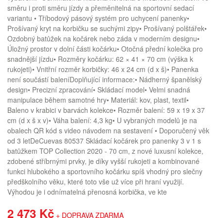
směru i proti směru jízdy a přeměnitelná na sportovní sedací
variantu • Tříbodový pásový systém pro uchycení panenky•
Prošívaný kryt na korbičku se suchými zipy• Prošívaný polštářek•
Ozdobný batůžek na kočárek nebo záda v moderním designu•
Úložný prostor v dolní části kočárku• Otočná přední kolečka pro
snadnější jízdu• Rozměry kočárku: 62 × 41 × 70 cm (výška k
rukojeti)• Vnitřní rozměr korbičky: 46 x 24 cm (d x š)• Panenka
není součástí baleníDoplňující informace:• Nádherný španělský
design• Precizní zpracování• Skládací model• Velmi snadná
manipulace během samotné hry• Materiál: kov, plast, textil•
Baleno v krabici v barvách kolekce• Rozměr balení: 59 x 19 x 37
cm (d x š x v)• Váha balení: 4,3 kg• U vybraných modelů je na
obalech QR kód s video návodem na sestavení • Doporučený věk
od 3 letDeCuevas 80537 Skládací kočárek pro panenky 3 v 1 s
batůžkem TOP Collection 2020 - 70 cm, z nové luxusní kolekce,
zdobené stříbrnými prvky, je díky vyšší rukojeti a kombinované
funkci hlubokého a sportovního kočárku spíš vhodný pro slečny
předškolního věku, které toto vše už více při hraní využijí.
Výhodou je i odnímatelná přenosná korbička, ve kte
2 473 Kč
+ DOPRAVA ZDARMA