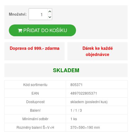
Množství:
PŘIDAT DO KOŠÍKU
Doprava od 999.- zdarma
Dárek ke každé
objednávce
SKLADEM
Kód sortimentu
805371
EAN
4897022805371
Dostupnost
skladem (poslední kus)
Balení
1 / 1 / 3
Minimální odběr
1 ks
Rozměry balení Š×V×H
370×590×190 mm