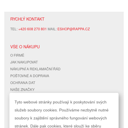
RYCHLÝ KONTAKT
TEL:
+420 608 270 801
MAIL:
ESHOP@RAPPA.CZ
VŠE O NÁKUPU
O FIRMĚ
JAK NAKUPOVAT
NÁKUPNÍ A REKLAMAČNÍ ŘÁD
POŠTOVNÉ A DOPRAVA
OCHRANA DAT
NAŠE ZNAČKY
KONTAKTY
Tyto webové stránky používají k poskytování svých
služeb soubory cookies. Používáme nezbytně nutné
RYCHLÉ ODKAZY
ÚČET
soubory k zajištění správného fungování webových
MAPA STRÁNEK
MŮJ ÚČET
stránek. Dále pak cookies, které slouží ke sběru
VYHLEDÁVANÉ TERMÍNY
STAV OBJEDNÁVKY