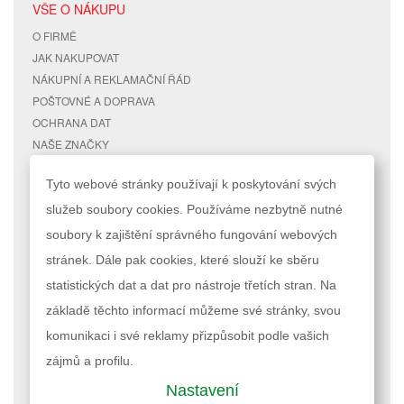
VŠE O NÁKUPU
O FIRMĚ
JAK NAKUPOVAT
NÁKUPNÍ A REKLAMAČNÍ ŘÁD
POŠTOVNÉ A DOPRAVA
OCHRANA DAT
NAŠE ZNAČKY
KONTAKTY
Tyto webové stránky používají k poskytování svých
služeb soubory cookies. Používáme nezbytně nutné
RYCHLÉ ODKAZY
ÚČET
soubory k zajištění správného fungování webových
MAPA STRÁNEK
MŮJ ÚČET
stránek. Dále pak cookies, které slouží ke sběru
VYHLEDÁVANÉ TERMÍNY
STAV OBJEDNÁVKY
POKROČILÉ VYHLEDÁVÁNÍ
statistických dat a dat pro nástroje třetích stran. Na
základě těchto informací můžeme své stránky, svou
Podle zákona o evidenci tržeb je prodávající povinen vystavit kupujícímu
komunikaci i své reklamy přizpůsobit podle vašich
účtenku. Zároveň je povinen zaevidovat přijatou tržbu u správce daně
online; v případě technického výpadku pak nejpozději do 48 hodin.
zájmů a profilu.
Nastavení