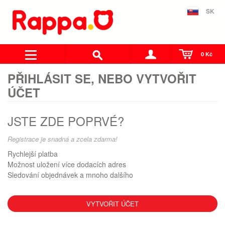
SK
0 Kč
PŘIHLÁSIT SE, NEBO VYTVOŘIT
ÚČET
JSTE ZDE POPRVÉ?
Registrace je snadná a zcela zdarma!
Rychlejší platba
Možnost uložení více dodacích adres
Sledování objednávek a mnoho dalšího
VYTVOŘIT ÚČET