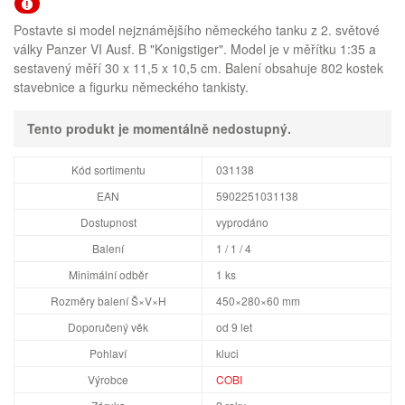
Postavte si model nejznámějšího německého tanku z 2. světové
války Panzer VI Ausf. B "Konigstiger". Model je v měřítku 1:35 a
sestavený měří 30 x 11,5 x 10,5 cm. Balení obsahuje 802 kostek
stavebnice a figurku německého tankisty.
Tento produkt je momentálně nedostupný.
Kód sortimentu
031138
EAN
5902251031138
Dostupnost
vyprodáno
Balení
1 / 1 / 4
Minimální odběr
1 ks
Rozměry balení Š×V×H
450×280×60 mm
Doporučený věk
od 9 let
Pohlaví
kluci
Výrobce
COBI