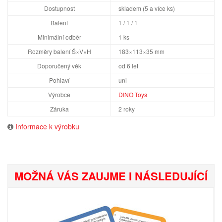
Dostupnost
skladem (5 a více ks)
Balení
1 / 1 / 1
Minimální odběr
1 ks
Rozměry balení Š×V×H
183×113×35 mm
Doporučený věk
od 6 let
Pohlaví
uni
Výrobce
DINO Toys
Záruka
2 roky
Informace k výrobku
MOŽNÁ VÁS ZAUJME I NÁSLEDUJÍCÍ