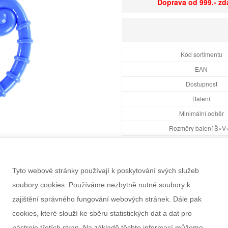
Doprava od 999.- z
Kód sortimentu
EAN
Dostupnost
Balení
Minimální odběr
Rozměry balení Š×V
Doporučený věk
Pohlaví
Tyto webové stránky používají k poskytování svých služeb
Výrobce
soubory cookies. Používáme nezbytně nutné soubory k
Záruka
zajištění správného fungování webových stránek. Dále pak
Informace k výrobku
cookies, které slouží ke sběru statistických dat a dat pro
nástroje třetích stran. Na základě těchto informací můžeme