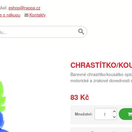
ail:
eshop@rappa.cz
e o nákupu
Kontakty
CHRASTÍTKO/KO
Barevné chrastítko/kousátko opic
motorické a zrakové dovednosti 
83 Kč
Množství: