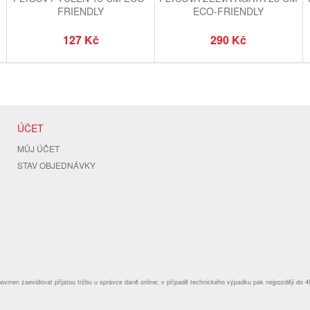
FRIENDLY
ECO-FRIENDLY
127 Kč
290 Kč
ÚČET
MŮJ ÚČET
STAV OBJEDNÁVKY
povinen zaevidovat přijatou tržbu u správce daně online; v případě technického výpadku pak nejpozději do 4