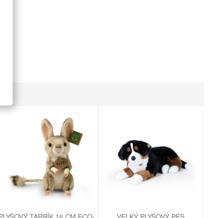
PLYŠOVÝ TARBÍK 16 CM ECO-
VELKÝ PLYŠOVÝ PES