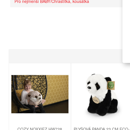
Pro nejmenší BABY/Chrastítka, kousátka
COZY NOXXIEZ HW728
PLYŠOVÁ PANDA 23 CM ECO-