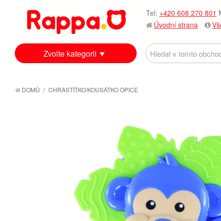
Tel:
+420 608 270 801
M
Úvodní strana
Vš
Zvolte kategorii
DOMŮ
/
CHRASTÍTKO/KOUSÁTKO OPICE