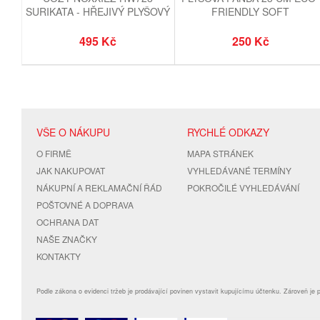
SURIKATA - HŘEJIVÝ PLYŠOVÝ
FRIENDLY SOFT
POLŠTÁŘ 3 V 1
495 Kč
250 Kč
VŠE O NÁKUPU
RYCHLÉ ODKAZY
O FIRMĚ
MAPA STRÁNEK
JAK NAKUPOVAT
VYHLEDÁVANÉ TERMÍNY
NÁKUPNÍ A REKLAMAČNÍ ŘÁD
POKROČILÉ VYHLEDÁVÁNÍ
POŠTOVNÉ A DOPRAVA
OCHRANA DAT
NAŠE ZNAČKY
KONTAKTY
Podle zákona o evidenci tržeb je prodávající povinen vystavit kupujícímu účtenku. Zároveň je 