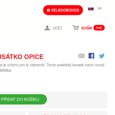
SK
VELKOOBCHOD
ÚČET
KOŠÍK
0 KČ
USÁTKO OPICE
e je určeno pro ty nejmenší. Tento praktický kousek navíc rozvíjí
děťátka.
PŘIDAT DO KOŠÍKU