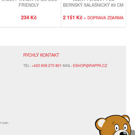
FRIENDLY
BERNSKÝ SALAŠNICKÝ 89 CM
ECO-FRIENDLY
234 Kč
2 151 Kč
+ DOPRAVA ZDARMA
RYCHLÝ KONTAKT
TEL:
+420 608 270 801
MAIL:
ESHOP@RAPPA.CZ
8 hodin.