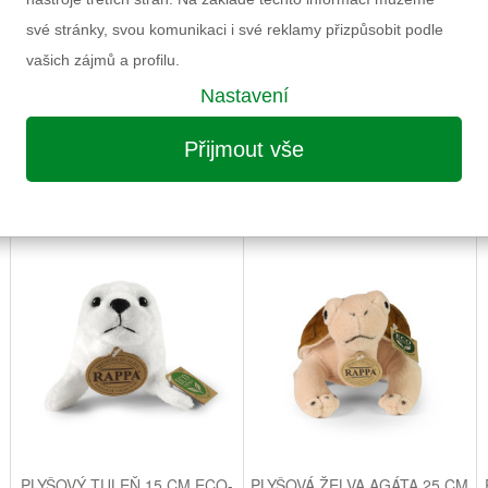
své stránky, svou komunikaci i své reklamy přizpůsobit podle
vašich zájmů a profilu.
Nastavení
Přijmout vše
MOŽNÁ VÁS ZAUJME I NÁSLEDUJÍCÍ
PLYŠOVÝ TULEŇ 15 CM ECO-
PLYŠOVÁ ŽELVA AGÁTA 25 CM