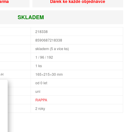
darma
Dárek ke každé objednávce
SKLADEM
218338
8590687218338
skladem (5 a více ks)
1 / 96 / 192
1 ks
×H
165×215×30 mm
od 0 let
uni
RAPPA
2 roky