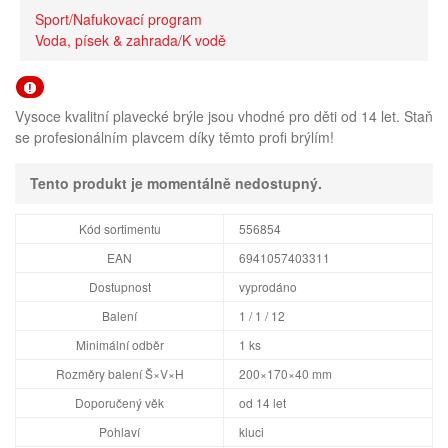
Sport/Nafukovací program
Voda, písek & zahrada/K vodě
Vysoce kvalitní plavecké brýle jsou vhodné pro děti od 14 let. Staň
se profesionálním plavcem díky těmto profi brýlím!
Tento produkt je momentálně nedostupný.
Kód sortimentu
556854
EAN
6941057403311
Dostupnost
vyprodáno
Balení
1 / 1 / 12
Minimální odběr
1 ks
Rozměry balení Š×V×H
200×170×40 mm
Doporučený věk
od 14 let
Pohlaví
kluci