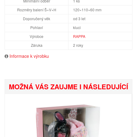
Minimální odběr
1 ks
Rozměry balení Š×V×H
120×110×60 mm
Doporučený věk
od 3 let
Pohlaví
kluci
Výrobce
RAPPA
Záruka
2 roky
Informace k výrobku
MOŽNÁ VÁS ZAUJME I NÁSLEDUJÍCÍ