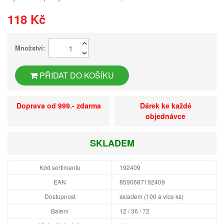
118 Kč
Množství:
PŘIDAT DO KOŠÍKU
Doprava od 999.- zdarma
Dárek ke každé
objednávce
SKLADEM
Kód sortimentu
192409
EAN
8590687192409
Dostupnost
skladem (100 a více ks)
Balení
12 / 36 / 72