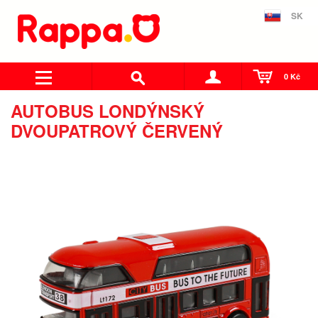
SK
0 Kč
AUTOBUS LONDÝNSKÝ
DVOUPATROVÝ ČERVENÝ