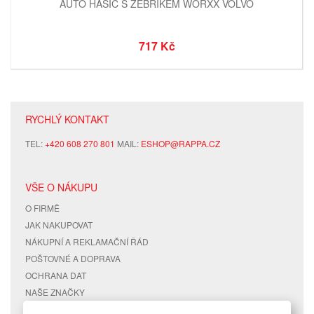
AUTO HASIČ S ŽEBŘÍKEM WORXX VOLVO
717 Kč
RYCHLÝ KONTAKT
TEL:
+420 608 270 801
MAIL:
ESHOP@RAPPA.CZ
VŠE O NÁKUPU
O FIRMĚ
JAK NAKUPOVAT
NÁKUPNÍ A REKLAMAČNÍ ŘÁD
POŠTOVNÉ A DOPRAVA
OCHRANA DAT
NAŠE ZNAČKY
KONTAKTY