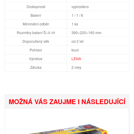
Dostupnost
vyprodáno
Balení
1 / 1 / 6
Minimální odběr
1 ks
Rozměry balení Š×V×H
390×220×160 mm
Doporučený věk
od 2 let
Pohlaví
kluci
Výrobce
LENA
Záruka
2 roky
MOŽNÁ VÁS ZAUJME I NÁSLEDUJÍCÍ