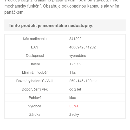
mechanicky funkční. Obsahuje odklopitelnou kabinu s aktivním
panáčkem.
Tento produkt je momentálně nedostupný.
Kód sortimentu
841202
EAN
4006942841202
Dostupnost
vyprodáno
Balení
1 / 1 / 6
Minimální odběr
1 ks
Rozměry balení Š×V×H
260×145×100 mm
Doporučený věk
od 2 let
Pohlaví
kluci
Výrobce
LENA
Záruka
2 roky