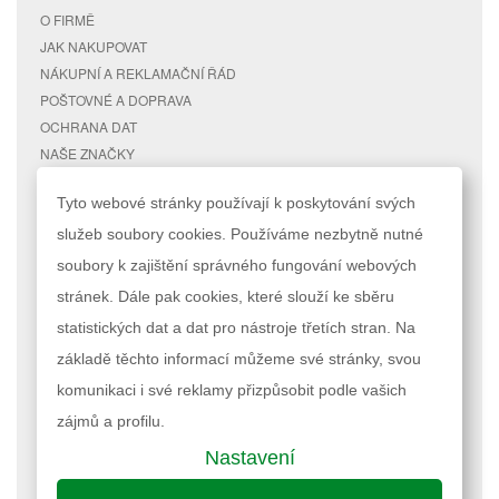
O FIRMĚ
JAK NAKUPOVAT
NÁKUPNÍ A REKLAMAČNÍ ŘÁD
POŠTOVNÉ A DOPRAVA
OCHRANA DAT
NAŠE ZNAČKY
KONTAKTY
Tyto webové stránky používají k poskytování svých
služeb soubory cookies. Používáme nezbytně nutné
RYCHLÉ ODKAZY
ÚČET
soubory k zajištění správného fungování webových
MAPA STRÁNEK
MŮJ ÚČET
stránek. Dále pak cookies, které slouží ke sběru
VYHLEDÁVANÉ TERMÍNY
STAV OBJEDNÁVKY
POKROČILÉ VYHLEDÁVÁNÍ
statistických dat a dat pro nástroje třetích stran. Na
základě těchto informací můžeme své stránky, svou
Podle zákona o evidenci tržeb je prodávající povinen vystavit kupujícímu
komunikaci i své reklamy přizpůsobit podle vašich
účtenku. Zároveň je povinen zaevidovat přijatou tržbu u správce daně
online; v případě technického výpadku pak nejpozději do 48 hodin.
zájmů a profilu.
Nastavení
Nastavení cookies
| © 2023 RAPPA.cz