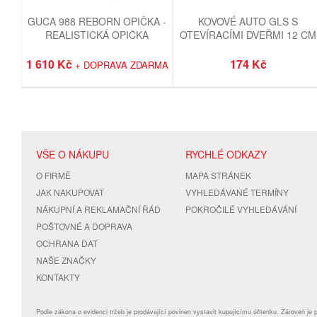
GUCA 988 REBORN OPIČKA -
KOVOVÉ AUTO GLS S
REALISTICKÁ OPIČKA
OTEVÍRACÍMI DVEŘMI 12 CM
MIMINKO S MĚKKÝM
LÁTKOVÝM TĚLEM - 32 CM
1 610 Kč
174 Kč
+ DOPRAVA ZDARMA
VŠE O NÁKUPU
RYCHLÉ ODKAZY
O FIRMĚ
MAPA STRÁNEK
JAK NAKUPOVAT
VYHLEDÁVANÉ TERMÍNY
NÁKUPNÍ A REKLAMAČNÍ ŘÁD
POKROČILÉ VYHLEDÁVÁNÍ
POŠTOVNÉ A DOPRAVA
OCHRANA DAT
NAŠE ZNAČKY
KONTAKTY
Podle zákona o evidenci tržeb je prodávající povinen vystavit kupujícímu účtenku. Zároveň je 