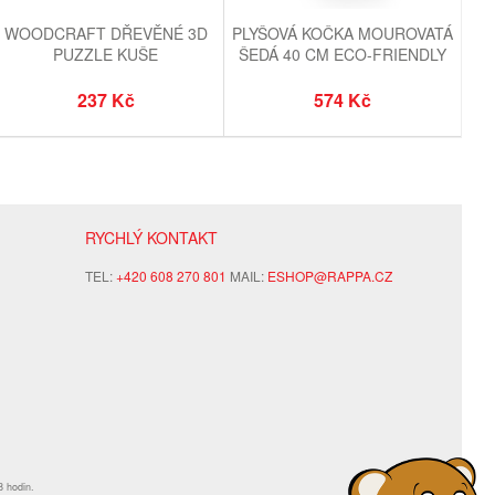
WOODCRAFT DŘEVĚNÉ 3D
PLYŠOVÁ KOČKA MOUROVATÁ
PUZZLE KUŠE
ŠEDÁ 40 CM ECO-FRIENDLY
237 Kč
574 Kč
RYCHLÝ KONTAKT
TEL:
+420 608 270 801
MAIL:
ESHOP@RAPPA.CZ
8 hodin.