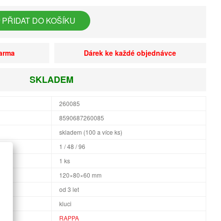
PŘIDAT DO KOŠÍKU
darma
Dárek ke každé objednávce
SKLADEM
260085
8590687260085
skladem (100 a více ks)
1 / 48 / 96
1 ks
×H
120×80×60 mm
od 3 let
kluci
RAPPA