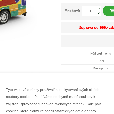
Množství:
Doprava od 999.- z
Kód sortimentu
EAN
Dostupnost
Balení
Minimální odběr
Tyto webové stránky používají k poskytování svých služeb
Rozměry balení Š×V
soubory cookies. Používáme nezbytně nutné soubory k
Doporučený věk
zajištění správného fungování webových stránek. Dále pak
Pohlaví
cookies, které slouží ke sběru statistických dat a dat pro
Výrobce