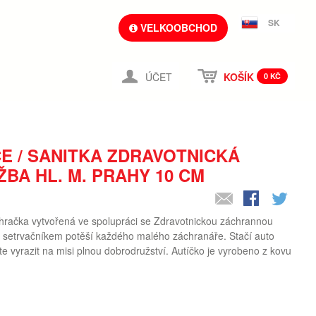
SK
VELKOOBCHOD
ÚČET
KOŠÍK
0 KČ
 / SANITKA ZDRAVOTNICKÁ
BA HL. M. PRAHY 10 CM
í hračka vytvořená ve spolupráci se Zdravotnickou záchrannou
m setrvačníkem potěší každého malého záchranáře. Stačí auto
e vyrazit na misi plnou dobrodružství. Autíčko je vyrobeno z kovu