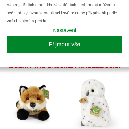
nástroje třetích stran. Na základě těchto informací můžeme
Záruka
své stránky, svou komunikaci i své reklamy přizpůsobit podle
Informace k výrobku
vašich zájmů a profilu.
Nastavení
Přijmout vše
MOŽNÁ VÁS ZAUJME I NÁSLEDUJÍCÍ