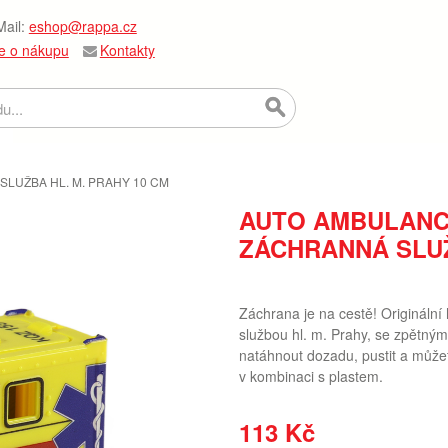
ail:
eshop@rappa.cz
e o nákupu
Kontakty
LUŽBA HL. M. PRAHY 10 CM
AUTO AMBULANCE
ZÁCHRANNÁ SLUŽ
Záchrana je na cestě! Origináln
službou hl. m. Prahy, se zpětný
natáhnout dozadu, pustit a můžet
v kombinaci s plastem.
113 Kč