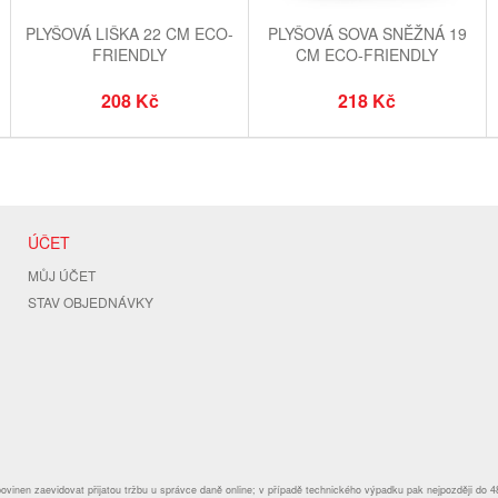
PLYŠOVÁ LIŠKA 22 CM ECO-
PLYŠOVÁ SOVA SNĚŽNÁ 19
FRIENDLY
CM ECO-FRIENDLY
208 Kč
218 Kč
ÚČET
MŮJ ÚČET
STAV OBJEDNÁVKY
povinen zaevidovat přijatou tržbu u správce daně online; v případě technického výpadku pak nejpozději do 4