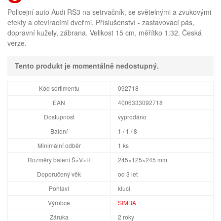
Policejní auto Audi RS3 na setrvačník, se světelnými a zvukovými
efekty a otevíracími dveřmi. Příslušenství - zastavovací pás,
dopravní kužely, zábrana. Velikost 15 cm, měřítko 1:32. Česká
verze.
Tento produkt je momentálně nedostupný.
Kód sortimentu
092718
EAN
4006333092718
Dostupnost
vyprodáno
Balení
1 / 1 / 8
Minimální odběr
1 ks
Rozměry balení Š×V×H
245×125×245 mm
Doporučený věk
od 3 let
Pohlaví
kluci
Výrobce
SIMBA
Záruka
2 roky