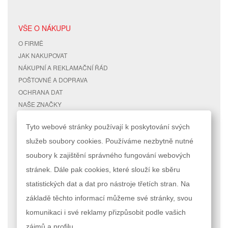
VŠE O NÁKUPU
O FIRMĚ
JAK NAKUPOVAT
NÁKUPNÍ A REKLAMAČNÍ ŘÁD
POŠTOVNÉ A DOPRAVA
OCHRANA DAT
NAŠE ZNAČKY
KONTAKTY
Tyto webové stránky používají k poskytování svých
služeb soubory cookies. Používáme nezbytně nutné
RYCHLÉ ODKAZY
ÚČET
soubory k zajištění správného fungování webových
MAPA STRÁNEK
MŮJ ÚČET
stránek. Dále pak cookies, které slouží ke sběru
VYHLEDÁVANÉ TERMÍNY
STAV OBJEDNÁVKY
POKROČILÉ VYHLEDÁVÁNÍ
statistických dat a dat pro nástroje třetích stran. Na
základě těchto informací můžeme své stránky, svou
Podle zákona o evidenci tržeb je prodávající povinen vystavit kupujícímu
komunikaci i své reklamy přizpůsobit podle vašich
účtenku. Zároveň je povinen zaevidovat přijatou tržbu u správce daně
online; v případě technického výpadku pak nejpozději do 48 hodin.
zájmů a profilu.