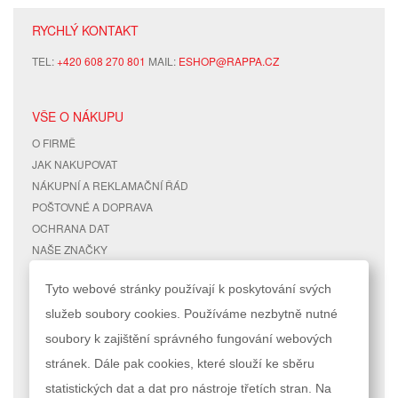
RYCHLÝ KONTAKT
TEL:
+420 608 270 801
MAIL:
ESHOP@RAPPA.CZ
VŠE O NÁKUPU
O FIRMĚ
JAK NAKUPOVAT
NÁKUPNÍ A REKLAMAČNÍ ŘÁD
POŠTOVNÉ A DOPRAVA
OCHRANA DAT
NAŠE ZNAČKY
KONTAKTY
Tyto webové stránky používají k poskytování svých
služeb soubory cookies. Používáme nezbytně nutné
RYCHLÉ ODKAZY
ÚČET
soubory k zajištění správného fungování webových
MAPA STRÁNEK
MŮJ ÚČET
stránek. Dále pak cookies, které slouží ke sběru
VYHLEDÁVANÉ TERMÍNY
STAV OBJEDNÁVKY
POKROČILÉ VYHLEDÁVÁNÍ
statistických dat a dat pro nástroje třetích stran. Na