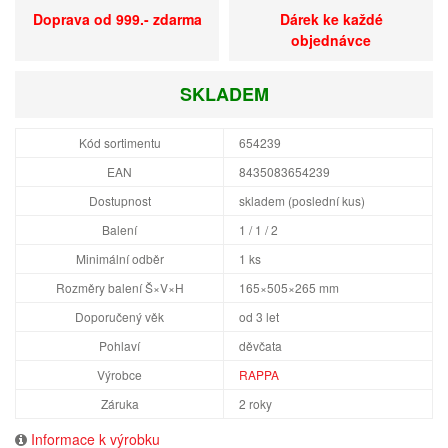
Doprava od 999.- zdarma
Dárek ke každé
objednávce
SKLADEM
Kód sortimentu
654239
EAN
8435083654239
Dostupnost
skladem (poslední kus)
Balení
1 / 1 / 2
Minimální odběr
1 ks
Rozměry balení Š×V×H
165×505×265 mm
Doporučený věk
od 3 let
Pohlaví
děvčata
Výrobce
RAPPA
Záruka
2 roky
Informace k výrobku