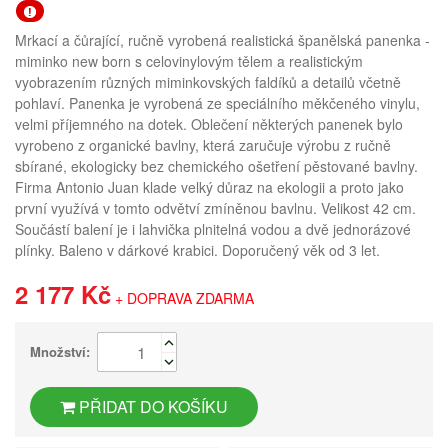
Mrkací a čůrající, ručně vyrobená realistická španělská panenka -
miminko new born s celovinylovým tělem a realistickým
vyobrazením různých miminkovských faldíků a detailů včetně
pohlaví. Panenka je vyrobená ze speciálního měkčeného vinylu,
velmi příjemného na dotek. Oblečení některých panenek bylo
vyrobeno z organické bavlny, která zaručuje výrobu z ručně
sbírané, ekologicky bez chemického ošetření pěstované bavlny.
Firma Antonio Juan klade velký důraz na ekologii a proto jako
první využívá v tomto odvětví zmíněnou bavlnu. Velikost 42 cm.
Součástí balení je i lahvička plnitelná vodou a dvě jednorázové
plínky. Baleno v dárkové krabici. Doporučený věk od 3 let.
2 177 Kč
+ DOPRAVA ZDARMA
Množství:
PŘIDAT DO KOŠÍKU