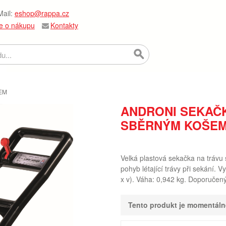
ail:
eshop@rappa.cz
e o nákupu
Kontakty
EM
ANDRONI SEKAČK
SBĚRNÝM KOŠE
Velká plastová sekačka na trávu 
pohyb létající trávy při sekání. V
x v). Váha: 0,942 kg. Doporučen
Tento produkt je momentál