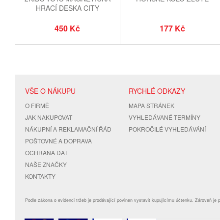
HRACÍ DESKA CITY
450 Kč
177 Kč
VŠE O NÁKUPU
RYCHLÉ ODKAZY
O FIRMĚ
MAPA STRÁNEK
JAK NAKUPOVAT
VYHLEDÁVANÉ TERMÍNY
NÁKUPNÍ A REKLAMAČNÍ ŘÁD
POKROČILÉ VYHLEDÁVÁNÍ
POŠTOVNÉ A DOPRAVA
OCHRANA DAT
NAŠE ZNAČKY
KONTAKTY
Podle zákona o evidenci tržeb je prodávající povinen vystavit kupujícímu účtenku. Zároveň je 