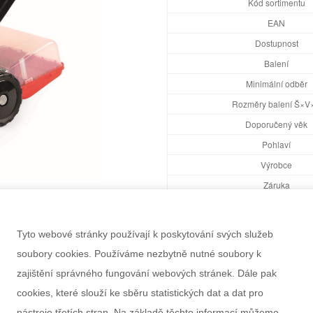
Kód sortimentu
EAN
Dostupnost
Balení
Minimální odběr
Rozměry balení Š×V
Doporučený věk
Pohlaví
Výrobce
Záruka
Informace k výrobku
Tyto webové stránky používají k poskytování svých služeb
soubory cookies. Používáme nezbytně nutné soubory k
zajištění správného fungování webových stránek. Dále pak
cookies, které slouží ke sběru statistických dat a dat pro
nástroje třetích stran. Na základě těchto informací můžeme