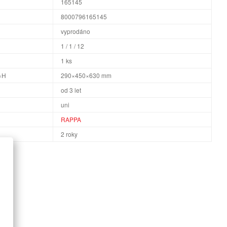
165145
8000796165145
vyprodáno
1 / 1 / 12
1 ks
×H
290×450×630 mm
od 3 let
uni
RAPPA
2 roky