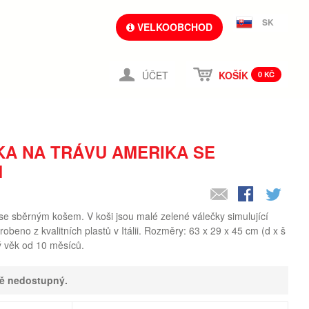
SK
VELKOOBCHOD
ÚČET
KOŠÍK
0 KČ
A NA TRÁVU AMERIKA SE
M
se sběrným košem. V koši jsou malé zelené válečky simulující
yrobeno z kvalitních plastů v Itálii. Rozměry: 63 x 29 x 45 cm (d x š
ý věk od 10 měsíců.
ně nedostupný.