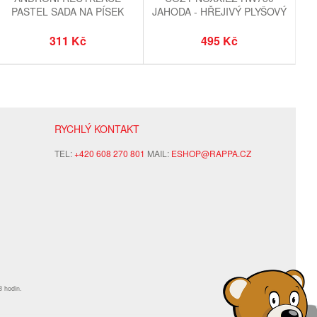
PASTEL SADA NA PÍSEK
JAHODA - HŘEJIVÝ PLYŠOVÝ
OCEÁN S VOZÍKEM
POLŠTÁŘ 3 V 1
311 Kč
495 Kč
RYCHLÝ KONTAKT
TEL:
+420 608 270 801
MAIL:
ESHOP@RAPPA.CZ
8 hodin.