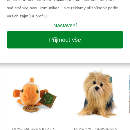
své stránky, svou komunikaci i své reklamy přizpůsobit podle
vašich zájmů a profilu.
Nastavení
Přijmout vše
MOŽNÁ VÁS ZAUJME I NÁSLEDUJÍCÍ
PLYŠOVÁ RYBA KLAUN
PLYŠOVÝ JORKŠÍRSKÝ