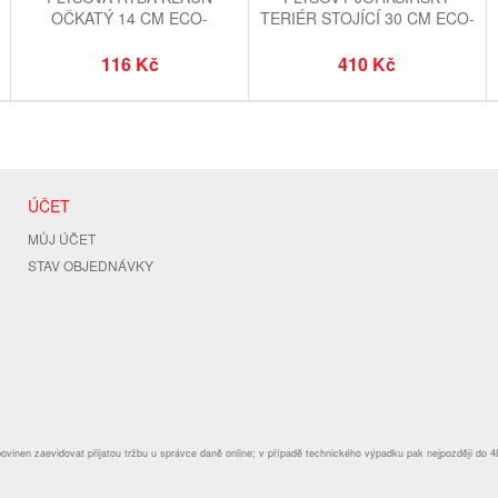
OČKATÝ 14 CM ECO-
TERIÉR STOJÍCÍ 30 CM ECO-
FRIENDLY
FRIENDLY
116 Kč
410 Kč
ÚČET
MŮJ ÚČET
STAV OBJEDNÁVKY
povinen zaevidovat přijatou tržbu u správce daně online; v případě technického výpadku pak nejpozději do 4